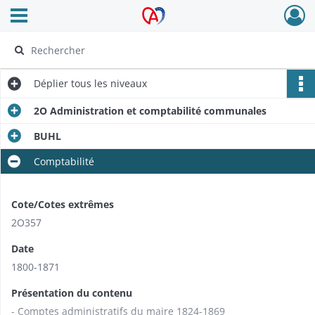
Ouvrir le menu déroulant
Archives Alsace - Colmar
Déplier
tous les niveaux
2O Administration et comptabilité communales
BUHL
Comptabilité
Cote/Cotes extrêmes
2O357
Date
1800-1871
Présentation du contenu
- Comptes administratifs du maire 1824-1869