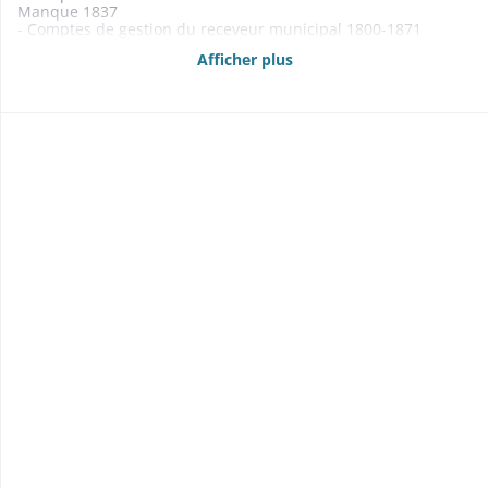
Manque 1837
- Comptes de gestion du receveur municipal 1800-1871
- Budgets 1820, 1861-1869
Afficher plus