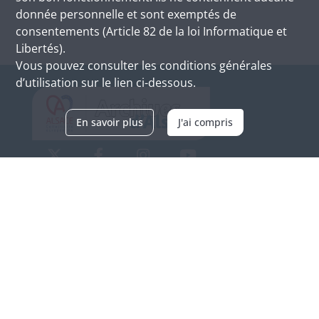
donnée personnelle et sont exemptés de
consentements (Article 82 de la loi Informatique et
Libertés).
Vous pouvez consulter les conditions générales
d’utilisation sur le lien ci-dessous.
En savoir plus
J'ai compris
Archives d'Alsace - Site de Colmar
Bâtiment M / Cité administrative
3, rue Fleischhauer
F-68026 COLMAR
(+33) 3 89 21 97 00
Nous contacter