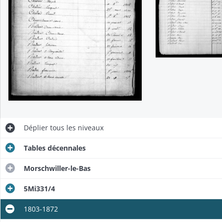
Déplier
tous les niveaux
Tables décennales
Morschwiller-le-Bas
5Mi331/4
1803-1872