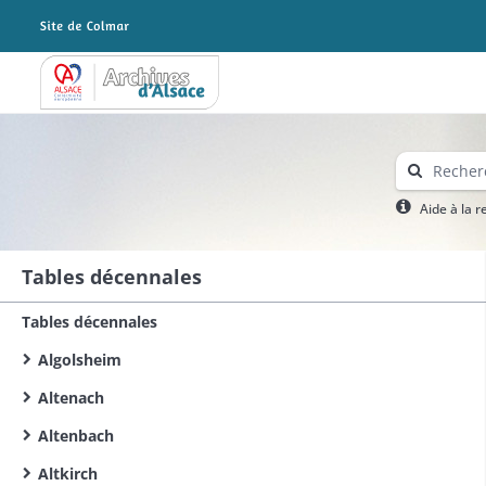
Archives Alsace - Colmar
Aide à la 
Tables décennales
Tables décennales
Algolsheim
Altenach
Altenbach
Altkirch