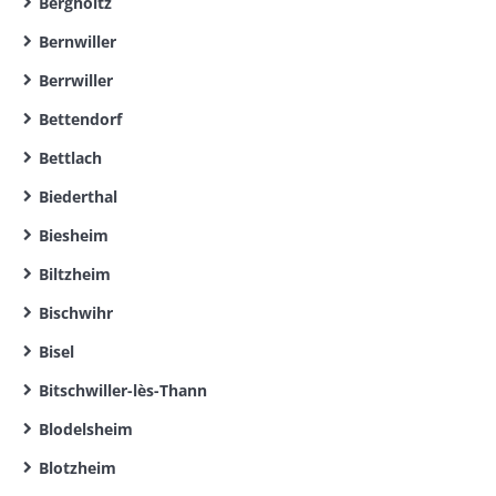
Bergholtz
Bernwiller
Berrwiller
Bettendorf
Bettlach
Biederthal
Biesheim
Biltzheim
Bischwihr
Bisel
Bitschwiller-lès-Thann
Blodelsheim
Blotzheim