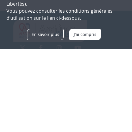
Libertés).
Vous pouvez consulter les conditions générales
d’utilisation sur le lien ci-dessous.
En savoir plus
J'ai compris
Archives d'Alsace - Site de Colmar
Bâtiment M / Cité administrative
3, rue Fleischhauer
F-68026 COLMAR
(+33) 3 89 21 97 00
Nous contacter
Horaires d'ouverture