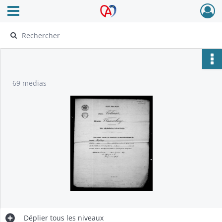
Ouvrir le menu déroulant
Archives Alsace - Colmar
69 medias
Déplier
tous les niveaux