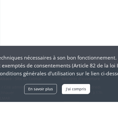
chniques nécessaires à son bon fonctionnement. 
exemptés de consentements (Article 82 de la loi I
nditions générales d’utilisation sur le lien ci-dess
Alsace - Site de Colmar
Horaires d'ouverture
/ Cité administrative
Du mardi au vendredi
En savoir plus
J'ai compris
schhauer
en continu de 9h à 17h
OLMAR
89 21 97 00
Venir