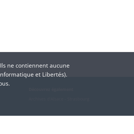
Ils ne contiennent aucune
nformatique et Libertés).
ous.
Découvrez également
Archives d'Alsace - Strasbourg