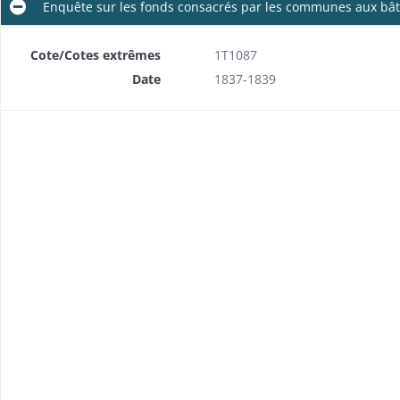
Enquête sur les fonds consacrés par les communes aux bât
Cote/Cotes extrêmes
1T1087
Date
1837-1839
ques
Tableaux des dépenses occasionnées par les écoles de filles et des ressources qui leur sont applicables
Budgets des dépenses de l'instruction primaire à la charge du département
Subventions départementales en faveur des écoles israélites
Secours aux communes pour l'achat du mobilier personnel des instituteurs