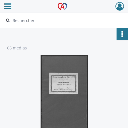
Ouvrir le menu déroulant
Archives Alsace - Colmar
65 medias