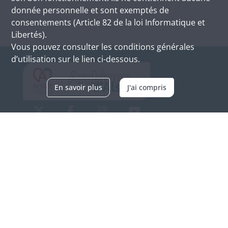
donnée personnelle et sont exemptés de
consentements (Article 82 de la loi Informatique et
Libertés).
Vous pouvez consulter les conditions générales
d’utilisation sur le lien ci-dessous.
En savoir plus
J'ai compris
Archives d'Alsace - Site de Colmar
Bâtiment M / Cité administrative
3, rue Fleischhauer
F-68026 COLMAR
(+33) 3 89 21 97 00
Nous contacter