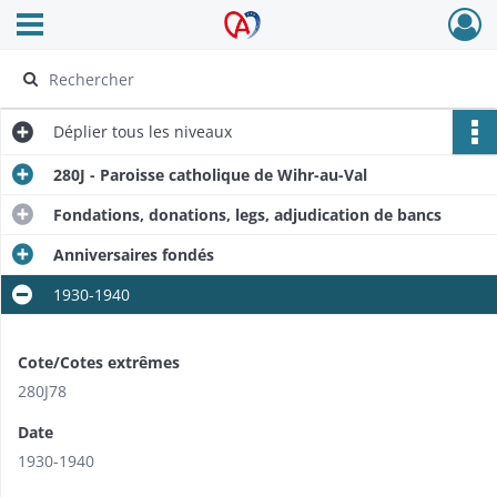
Ouvrir le menu déroulant
Archives Alsace - Colmar
Déplier
tous les niveaux
280J - Paroisse catholique de Wihr-au-Val
Fondations, donations, legs, adjudication de bancs
Anniversaires fondés
1930-1940
Cote/Cotes extrêmes
280J78
Date
1930-1940