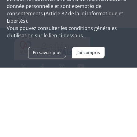
donnée personnelle et sont exemptés de
consentements (Article 82 de la loi Informatique et
Libertés).
Vous pouvez consulter les conditions générales
d’utilisation sur le lien ci-dessous.
En savoir plus
J'ai compris
Archives d'Alsace - Site de Colmar
Bâtiment M / Cité administrative
3, rue Fleischhauer
F-68026 COLMAR
(+33) 3 89 21 97 00
Nous contacter