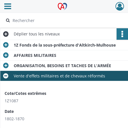
Ouvrir le menu déroulant
Archives Alsace - Colmar
Déplier
tous les niveaux
1Z Fonds de la sous-préfecture d'Altkirch-Mulhouse
AFFAIRES MILITAIRES
ORGANISATION, BESOINS ET TACHES DE L'ARMÉE
Vente d'effets militaires et de chevaux réformés
Cote/Cotes extrêmes
1Z1087
Date
1802-1870