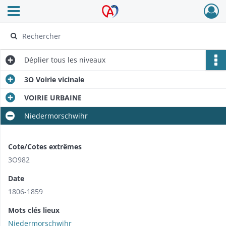
Ouvrir le menu déroulant
Archives Alsace - Colmar
Déplier
tous les niveaux
3O Voirie vicinale
VOIRIE URBAINE
Niedermorschwihr
Cote/Cotes extrêmes
3O982
Date
1806-1859
Mots clés lieux
Niedermorschwihr