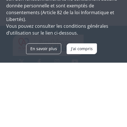
donnée personnelle et sont exemptés de
consentements (Article 82 de la loi Informatique et
Libertés).
Vous pouvez consulter les conditions générales
d’utilisation sur le lien ci-dessous.
En savoir plus
J'ai compris
Archives d'Alsace - Site de Colmar
Bâtiment M / Cité administrative
3, rue Fleischhauer
F-68026 COLMAR
(+33) 3 89 21 97 00
Nous contacter