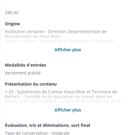
330 ml
Origine
Institution versante : Direction Départementale de
l'Equipement du Haut-Rhin
Secteur Versant : Inspection du Travail des Transports
Status du service producteur : Direction Départementale de
Afficher plus
l'Equipement du Haut-Rhin
Service Producteur : Inspection du Travail des Transports
Modalités d'entrées
Versement publié
Présentation du contenu
1-33 : Subdivision de Colmar (Haut-Rhin et Territoire de
Belfort).- Contrôle de la législation du travail dans les
entreprises de transports routiers de marchandises et de
voyageurs (et entreprises de remontées mécaniques, gares
Afficher plus
SNCF). Dossiers par entreprises (1976-2000)
Évaluation, tris et éliminations, sort final
Type de conservation : Intégrale