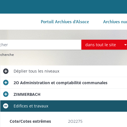
Portail Archives d'Alsace
Archives nu
dans tout le site
recherche
Déplier
tous les niveaux
2O Administration et comptabilité communales
ZIMMERBACH
Edifices et travaux
Cote/Cotes extrêmes
2O2275