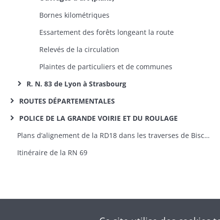
Bornes kilométriques
Essartement des forêts longeant la route
Relevés de la circulation
Plaintes de particuliers et de communes
R. N. 83 de Lyon à Strasbourg
ROUTES DÉPARTEMENTALES
POLICE DE LA GRANDE VOIRIE ET DU ROULAGE
Plans d’alignement de la RD18 dans les traverses de Bischwihr (plan en 1851), Muntzenheim (plan et profil en 1851) et Wihr-en-Plaine (plan en 1851) [fonds de la préfecture]
Itinéraire de la RN 69