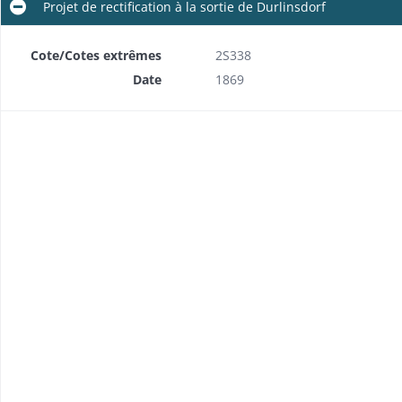
Projet de rectification à la sortie de Durlinsdorf
Cote/Cotes extrêmes
2S338
Date
1869
Projets d'alignement des traverses de Courtavon (profils en 1851), Durlinsdorf (profils en 1851), Folgensbourg (plan en 1849), Koestlach (plan en 1852), Moernach (profils en 1852), Vieux-Ferrette (plan partiel en 1862) et Werentzhouse (profils en 1852)
ans)