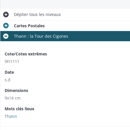
Déplier
tous les niveaux
Cartes Postales
Thann : la Tour des Cigones
Cote/Cotes extrêmes
9Fi1111
Date
s.d
Dimensions
9x14 cm
Mots clés lieux
Thann