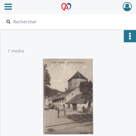
Ouvrir le menu déroulant
Archives Alsace - Colmar
1 media