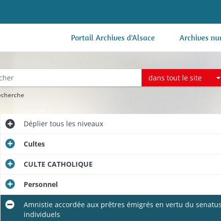
Portail Archives d'Alsace
Archives nu
dans tout le site
recherche
Déplier
tous les niveaux
Cultes
CULTE CATHOLIQUE
Personnel
Amnistie accordée aux prêtres émigrés en vertu du senatus-
individuels
Etats nominatifs des curés et desservants du département; états nominatifs des propositions aux emplois ecclésiastiques