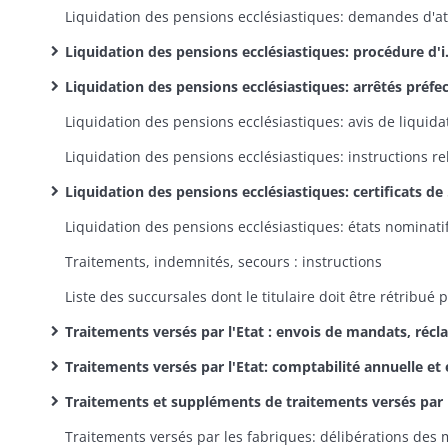
Liquidation des pensions ecclésiastiques: procédure d'inscription au tableau des pensionnaires ecclésiastiques; constitution des dossiers des candidats à la liquidation de leur pension
Liquidation des pensions ecclésiastiques: arrêtés préfectoraux de liquidatio
Liquidation des pensions ecclésiastiques: certificats de décès individuels et états nominatifs des pensionnaires décédés; certificats de vie
Traitements, indemnités, secours : instructions
Traitements versés par l'Etat : envois de mandats, réclamations, irrégularités et correspondance annexe
Traitements versés par l'Etat: comptabilité annuelle et états nominatif
Traitements et suppléments de traitements versés par les communes: délibérations des conseils municipaux, réclamations et correspondance anne