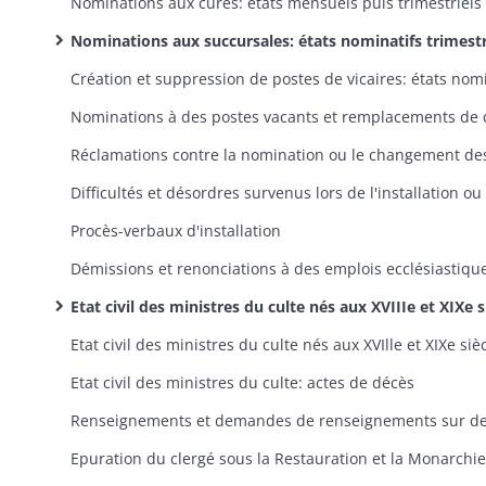
Nominations aux cures: états mensuels puis trimestriels
Nominations aux succursales: états nominatifs trimestriel
Procès-verbaux d'installation
Démissions et renonciations à des emplois ecclésiastiqu
Etat civil des ministres du culte nés aux XVIIIe et XIXe siècles: extraits d'actes de naissance dans l'ordre alphabétique des noms des prêtr
Etat civil des ministres du culte: actes de décès