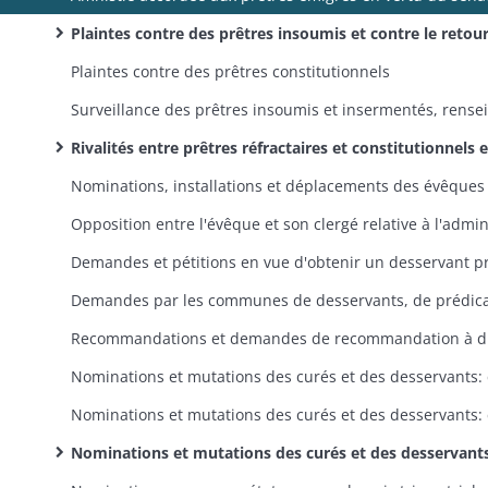
Plaintes contre des prêtres insoumis et contre le retour des prêtres déportés: dossiers individue
Plaintes contre des prêtres constitutionnels
Rivalités entre prêtres réfractaires et constitutionnels et leurs partisans; tentatives de réconciliation
Recomm
Nominations et mutations des curés et des desservants: procès-verbaux et dossiers individuel