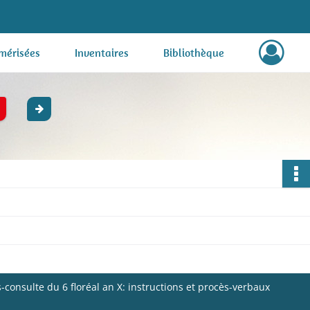
mérisées
Inventaires
Bibliothèque
consulte du 6 floréal an X: instructions et procès-verbaux