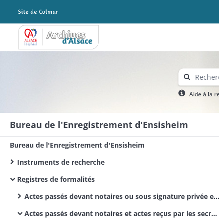
Archives Alsace - Colmar
Aide à la 
Bureau de l'Enregistrement d'Ensisheim
Bureau de l'Enregistrement d'Ensisheim
Instruments de recherche
Registres de formalités
Actes passés devant notaires ou sous signature privée et actes reçus par les secrétaires des corps municipaux et administratifs
Actes passés devant notaires et actes reçus par les secrétaires des corps administratifs / Actes civils publics / Bürgerliche Urkunden