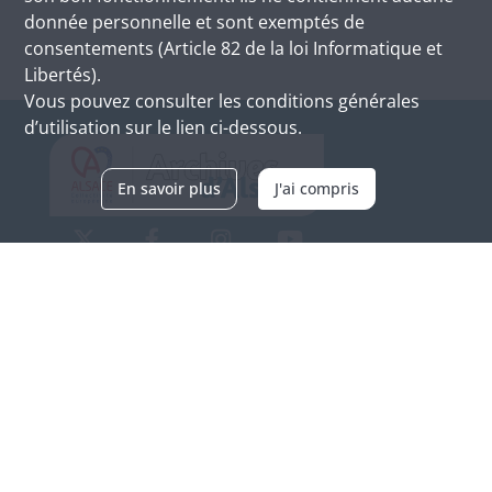
donnée personnelle et sont exemptés de
consentements (Article 82 de la loi Informatique et
Libertés).
Vous pouvez consulter les conditions générales
d’utilisation sur le lien ci-dessous.
En savoir plus
J'ai compris
Archives d'Alsace - Site de Colmar
Bâtiment M / Cité administrative
3, rue Fleischhauer
F-68026 COLMAR
(+33) 3 89 21 97 00
Nous contacter