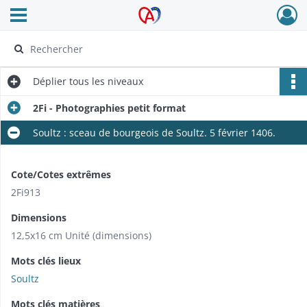
Ouvrir le menu déroulant
Archives Alsace - Colmar
Déplier
tous les niveaux
2Fi - Photographies petit format
Soultz : sceau de bourgeois de Soultz. 5 février 1406.
Cote/Cotes extrêmes
2Fi913
Dimensions
12,5x16 cm Unité (dimensions)
Mots clés lieux
Soultz
Mots clés matières