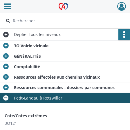
Ouvrir le menu déroulant
Archives Alsace - Colmar
Déplier
tous les niveaux
3O Voirie vicinale
GÉNÉRALITÉS
Comptabilité
Ressources affectées aux chemins vicinaux
Ressources communales : dossiers par communes
Petit-Landau à Retzwiller
Cote/Cotes extrêmes
3O121