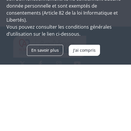
donnée personnelle et sont exemptés de
consentements (Article 82 de la loi Informatique et
Libertés).
Vous pouvez consulter les conditions générales
d’utilisation sur le lien ci-dessous.
En savoir plus
J'ai compris
Archives d'Alsace - Site de Colmar
Bâtiment M / Cité administrative
3, rue Fleischhauer
F-68026 COLMAR
(+33) 3 89 21 97 00
Nous contacter