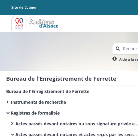
Archives Alsace - Colmar
Aide à la 
Bureau de l'Enregistrement de Ferrette
Bureau de l'Enregistrement de Ferrette
Instruments de recherche
Registres de formalités
Actes passés devant notaires ou sous signature privée et actes reçus par les secrétaires des corps municipaux et administratifs
Actes passés devant notaires et actes reçus par les secrétaires des corps administratifs / Actes civils publics / Bürgerliche Urkunden