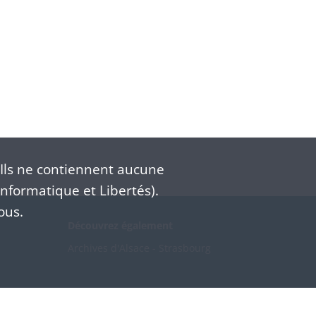
Ils ne contiennent aucune
nformatique et Libertés).
ous.
Découvrez également
Archives d'Alsace - Strasbourg