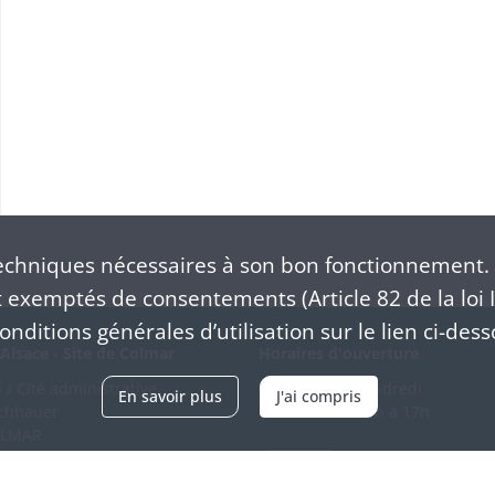
chniques nécessaires à son bon fonctionnement. 
exemptés de consentements (Article 82 de la loi I
nditions générales d’utilisation sur le lien ci-dess
Alsace - Site de Colmar
Horaires d'ouverture
/ Cité administrative
Du mardi au vendredi
En savoir plus
J'ai compris
schhauer
en continu de 9h à 17h
OLMAR
89 21 97 00
Venir