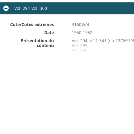
Vol. 294-Vol. 300
Cote/Cotes extrêmes
3160W/4
Date
1950-1952
Présentation du
Vol. 294, n° 1-341 (du 12/06/19
contenu
Vol. 295,
Vol. 296,
Vol.297, n° 1-336 (du 18/04/19
Vol. 298, n° 1-381 (du 29/06/19
Vol. 299,n°1-339 (du 26/10/195
Vol. 300, n° 1-335 (du 22/01/19