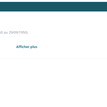
50 au 29/09/1950).
51 au 29/06/1951).
Afficher plus
51 au 26/10/1951).
1 au 22/01/1952).
52 au 21/04/1952).