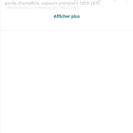
garde champêtre, sapeurs-pompiers 1803-1870
- Bibliothèque communale 1864-1865
1865: liste de livres
Afficher plus
- Instruction publique: instituteurs et cours d'adultes 1840-
1866
- Culte: desservant 1802-1859
- Aide aux indigents 1853-1855
- Garde nationale 1845
- Contentieux 1806-1848