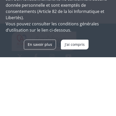
donnée personnelle et sont exemptés de
consentements (Article 82 de la loi Informatique et
Libertés).
Vous pouvez consulter les conditions générales
d’utilisation sur le lien ci-dessous.
En savoir plus
J'ai compris
Archives d'Alsace - Site de Colmar
Bâtiment M / Cité administrative
3, rue Fleischhauer
F-68026 COLMAR
(+33) 3 89 21 97 00
Nous contacter