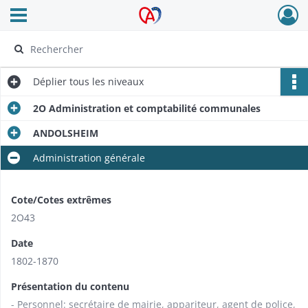
Ouvrir le menu déroulant
Archives Alsace - Colmar
Déplier
tous les niveaux
2O Administration et comptabilité communales
ANDOLSHEIM
Administration générale
Cote/Cotes extrêmes
2O43
Date
1802-1870
Présentation du contenu
- Personnel: secrétaire de mairie, appariteur, agent de police,