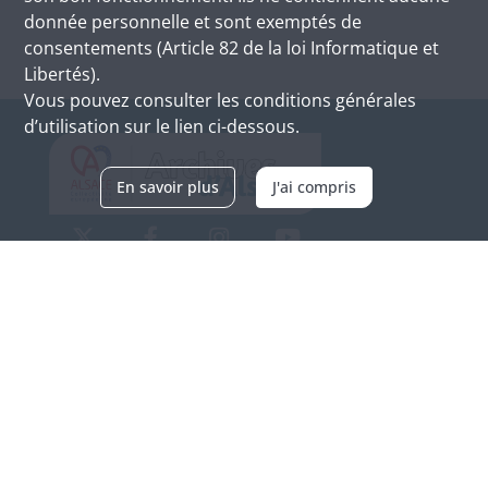
donnée personnelle et sont exemptés de
consentements (Article 82 de la loi Informatique et
Libertés).
Vous pouvez consulter les conditions générales
d’utilisation sur le lien ci-dessous.
En savoir plus
J'ai compris
Archives d'Alsace - Site de Colmar
Bâtiment M / Cité administrative
3, rue Fleischhauer
F-68026 COLMAR
(+33) 3 89 21 97 00
Nous contacter