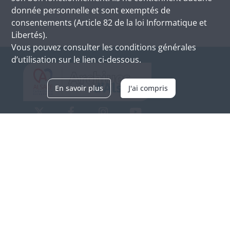
donnée personnelle et sont exemptés de
consentements (Article 82 de la loi Informatique et
Libertés).
Vous pouvez consulter les conditions générales
d’utilisation sur le lien ci-dessous.
En savoir plus
J'ai compris
Archives d'Alsace - Site de Colmar
Bâtiment M / Cité administrative
3, rue Fleischhauer
F-68026 COLMAR
(+33) 3 89 21 97 00
Nous contacter