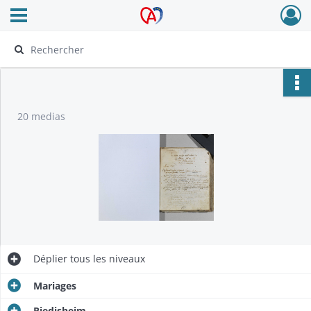
Ouvrir le menu déroulant
Archives Alsace - Colmar
20 medias
Déplier
tous les niveaux
Mariages
Riedisheim