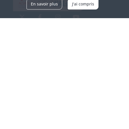
En savoir plus
J'ai compris
Archives d'Alsace - Site de Colmar
Bâtiment M / Cité administrative
3, rue Fleischhauer
F-68026 COLMAR
(+33) 3 89 21 97 00
Nous contacter
Horaires d'ouverture
Du mardi au vendredi
en continu de 9h à 17h
Venir