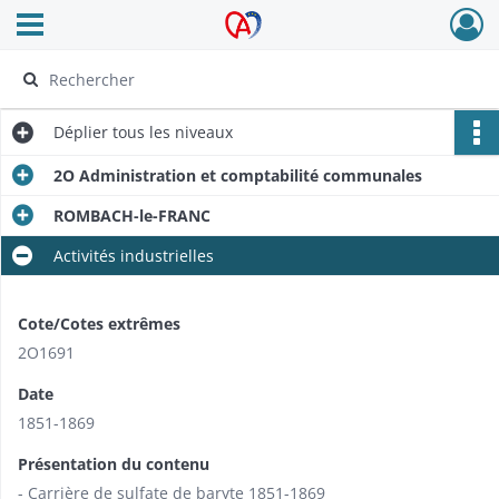
Ouvrir le menu déroulant
Archives Alsace - Colmar
Déplier
tous les niveaux
2O Administration et comptabilité communales
ROMBACH-le-FRANC
Activités industrielles
Cote/Cotes extrêmes
2O1691
Date
1851-1869
Présentation du contenu
- Carrière de sulfate de baryte 1851-1869