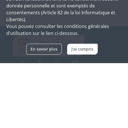
donnée personnelle et sont exemptés de
consentements (Article 82 de la loi Informatique et
Libertés).
Vous pouvez consulter les conditions générales
d’utilisation sur le lien ci-dessous.
En savoir plus
J'ai compris
Archives d'Alsace - Site de Colmar
Bâtiment M / Cité administrative
3, rue Fleischhauer
F-68026 COLMAR
(+33) 3 89 21 97 00
Nous contacter