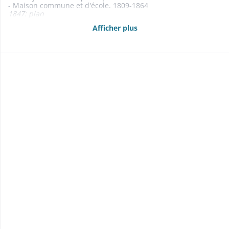
- Maison commune et d'école. 1809-1864
1847: plan
- Puits 1842-1859
Afficher plus
- Pompes à incendie 1842-1850
- Réparation des bâtiments communaux 1832-1854