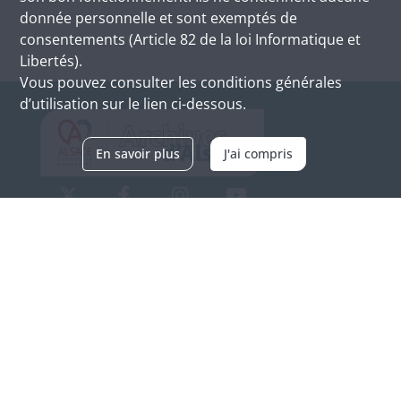
donnée personnelle et sont exemptés de
consentements (Article 82 de la loi Informatique et
Libertés).
Vous pouvez consulter les conditions générales
d’utilisation sur le lien ci-dessous.
En savoir plus
J'ai compris
Archives d'Alsace - Site de Colmar
Bâtiment M / Cité administrative
3, rue Fleischhauer
F-68026 COLMAR
(+33) 3 89 21 97 00
Nous contacter