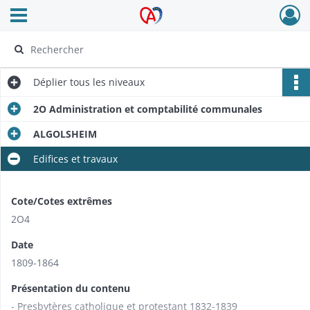
Ouvrir le menu déroulant
Archives Alsace - Colmar
Déplier
tous les niveaux
2O Administration et comptabilité communales
ALGOLSHEIM
Edifices et travaux
Cote/Cotes extrêmes
2O4
Date
1809-1864
Présentation du contenu
- Presbytères catholique et protestant 1832-1839