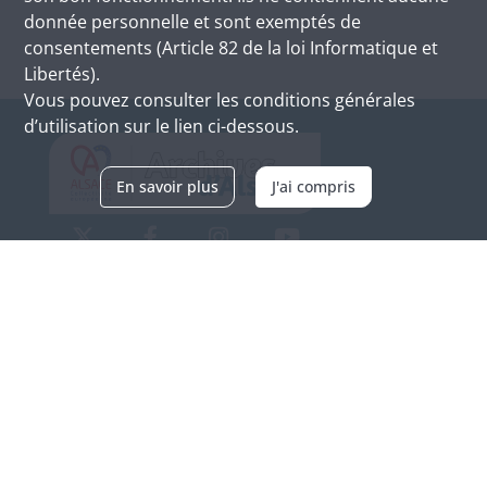
donnée personnelle et sont exemptés de
consentements (Article 82 de la loi Informatique et
Libertés).
Vous pouvez consulter les conditions générales
d’utilisation sur le lien ci-dessous.
En savoir plus
J'ai compris
Archives d'Alsace - Site de Colmar
Bâtiment M / Cité administrative
3, rue Fleischhauer
F-68026 COLMAR
(+33) 3 89 21 97 00
Nous contacter