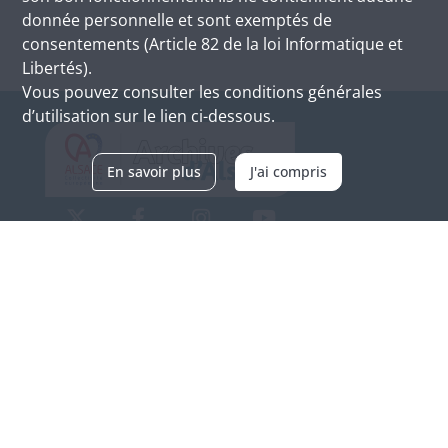
donnée personnelle et sont exemptés de
consentements (Article 82 de la loi Informatique et
Libertés).
Vous pouvez consulter les conditions générales
d’utilisation sur le lien ci-dessous.
En savoir plus
J'ai compris
Archives d'Alsace - Site de Colmar
Bâtiment M / Cité administrative
3, rue Fleischhauer
F-68026 COLMAR
(+33) 3 89 21 97 00
Nous contacter