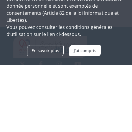
donnée personnelle et sont exemptés de
consentements (Article 82 de la loi Informatique et
Libertés).
Vous pouvez consulter les conditions générales
d’utilisation sur le lien ci-dessous.
En savoir plus
J'ai compris
Archives d'Alsace - Site de Colmar
Bâtiment M / Cité administrative
3, rue Fleischhauer
F-68026 COLMAR
(+33) 3 89 21 97 00
Nous contacter