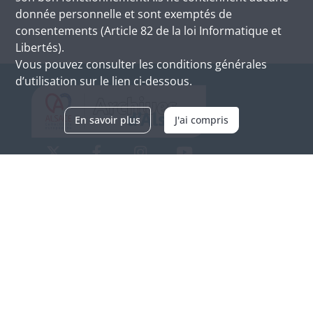
donnée personnelle et sont exemptés de
consentements (Article 82 de la loi Informatique et
Libertés).
Vous pouvez consulter les conditions générales
d’utilisation sur le lien ci-dessous.
En savoir plus
J'ai compris
Archives d'Alsace - Site de Colmar
Bâtiment M / Cité administrative
3, rue Fleischhauer
F-68026 COLMAR
(+33) 3 89 21 97 00
Nous contacter