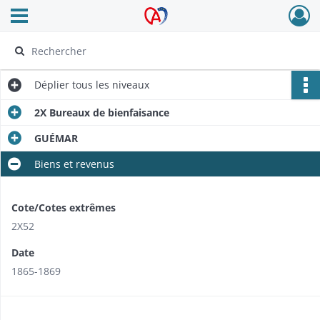
Ouvrir le menu déroulant
Archives Alsace - Colmar
Déplier
tous les niveaux
2X Bureaux de bienfaisance
GUÉMAR
Biens et revenus
Cote/Cotes extrêmes
2X52
Date
1865-1869