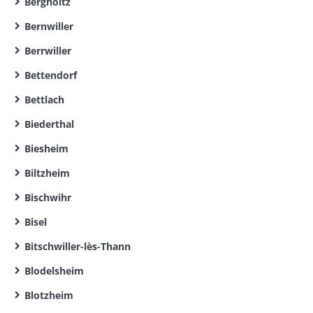
Bergholtz
Bernwiller
Berrwiller
Bettendorf
Bettlach
Biederthal
Biesheim
Biltzheim
Bischwihr
Bisel
Bitschwiller-lès-Thann
Blodelsheim
Blotzheim