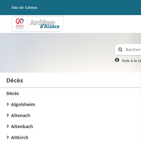
Archives Alsace - Colmar
Aide à la 
Décès
Décès
Algolsheim
Altenach
Altenbach
Altkirch