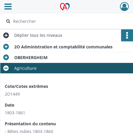
Ouvrir le menu déroulant
Archives Alsace - Colmar
Déplier
tous les niveaux
2O Administration et comptabilité communales
OBERHERGHEIM
Agriculture
Cote/Cotes extrêmes
2O1449
Date
1803-1861
Présentation du contenu
- Bêtes mâles 1803-1860