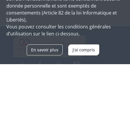
donnée personnelle et sont exemptés de
consentements (Article 82 de la loi Informatique et
Libertés).
Vous pouvez consulter les conditions générales
d’utilisation sur le lien ci-dessous.
En savoir plus
J'ai compris
Archives d'Alsace - Site de Colmar
Bâtiment M / Cité administrative
3, rue Fleischhauer
F-68026 COLMAR
(+33) 3 89 21 97 00
Nous contacter