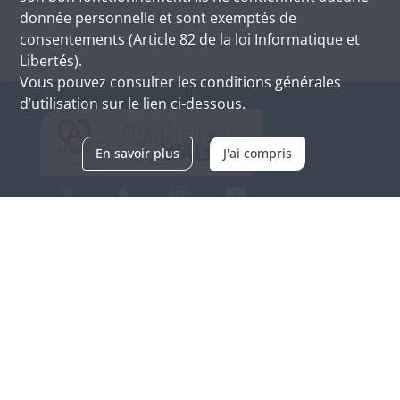
donnée personnelle et sont exemptés de
consentements (Article 82 de la loi Informatique et
Libertés).
Vous pouvez consulter les conditions générales
d’utilisation sur le lien ci-dessous.
En savoir plus
J'ai compris
Archives d'Alsace - Site de Colmar
Bâtiment M / Cité administrative
3, rue Fleischhauer
F-68026 COLMAR
(+33) 3 89 21 97 00
Nous contacter