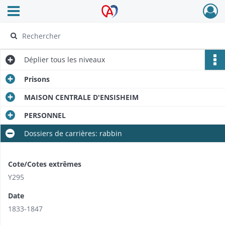
Ouvrir le menu déroulant
Archives Alsace - Colmar
Déplier
tous les niveaux
Prisons
MAISON CENTRALE D'ENSISHEIM
PERSONNEL
Dossiers de carrières: rabbin
Cote/Cotes extrêmes
Y295
Date
1833-1847