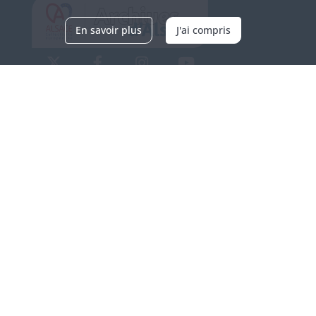
En savoir plus
J'ai compris
Archives d'Alsace - Site de Colmar
Bâtiment M / Cité administrative
3, rue Fleischhauer
F-68026 COLMAR
(+33) 3 89 21 97 00
Nous contacter
Horaires d'ouverture
Du mardi au vendredi
en continu de 9h à 17h