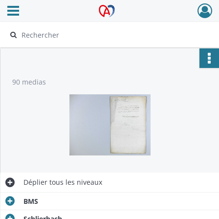
Ouvrir le menu déroulant
Archives Alsace - Colmar
90 medias
Déplier
tous les niveaux
BMS
Schlierbach