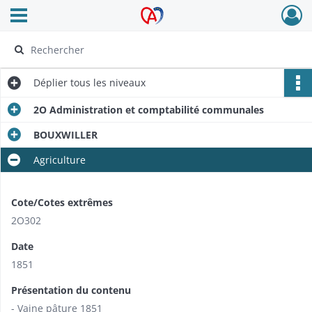
Ouvrir le menu déroulant
Archives Alsace - Colmar
Déplier
tous les niveaux
2O Administration et comptabilité communales
BOUXWILLER
Agriculture
Cote/Cotes extrêmes
2O302
Date
1851
Présentation du contenu
- Vaine pâture 1851