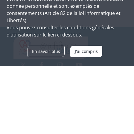
donnée personnelle et sont exemptés de
consentements (Article 82 de la loi Informatique et
Libertés).
Vous pouvez consulter les conditions générales
d’utilisation sur le lien ci-dessous.
En savoir plus
J'ai compris
Archives d'Alsace - Site de Colmar
Bâtiment M / Cité administrative
3, rue Fleischhauer
F-68026 COLMAR
(+33) 3 89 21 97 00
Nous contacter