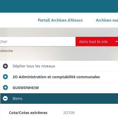
Portail Archives d'Alsace
Archives nu
dans tout le site
recherche
Déplier
tous les niveaux
2O Administration et comptabilité communales
GUEWENHEIM
Biens
Cote/Cotes extrêmes
2O709