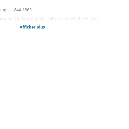
changes 1844-1866
mmune à la fabrique de l'église de Michelbach 1843
s, rentes et créances mobilières 1841, 1861-1863, 1865, 1867
Afficher plus
1864-1869