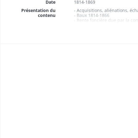
Date
1814-1869
Présentation du
- Acquisitions, aliénations, é
contenu
- Baux 1814-1866
- Rente foncière due par la co
- Etats des propriétés foncière
- Anticipations, délimitations 