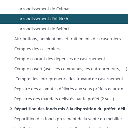
arrondissement de Colmar
arrondissement d'Altkirch
arrondissement de Belfort
Attributions, nominations et traitements des caserniers
Comptes des caserniers
Compte courant des dépenses de casernement
Compte ouvert (avec les communes, les entrepreneurs,. . .)
Compte des entrepreneurs des travaux de casernement et des fournisseurs de la literie, précédé de l'état général des crédits ouverts au département du Haut-Rhin par les ministères de la Guerre et des Finances au 1er janvier 1820
Registre des acomptes délivrés aux sous préfets et aux maires
Registres des mandats délivrés par le préfet (2 vol .)
Répartition des fonds mis à la disposition du préfet, délivrance des mandats par le préfet
Répartition des fonds provenant de la vente du mobilier des casernes