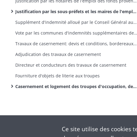
Justification par les notaires de l'emploi des fonds provenant de la vente du mobilier des casernes
Justification par les sous-préfets et les maires de l'emploi des fonds mis à leur disposition (réponses à la circulaire préfectorale du 22 mars 1819 et états de répartition des indemnités de logement entre les habitants)
Supplément d'indemnité alloué par le Conseil Général aux habitants ayant logé des officiers
Vote par les communes d'indemnités supplémentaires de logement en faveur des habitants qui logent des officiers ne faisant pas partie de l'état-major général (en exécution de l'arrêté préfectoral
Travaux de casernement: devis et conditions, bordereaux des prix
Adjudication des travaux de casernement
Directeur et conducteurs des travaux de casernement
Fourniture d'objets de literie aux troupes
Casernement et logement des troupes d'occupation, des officiers, des chevaux et du matériel: recherche de locaux, travaux d'appropriation et d'entretien, réclamations, paiement des dépenses, vente des anciennes casernes, des terrains et du matériel (dossiers classés par canton)
Ce site utilise des
cookies
te