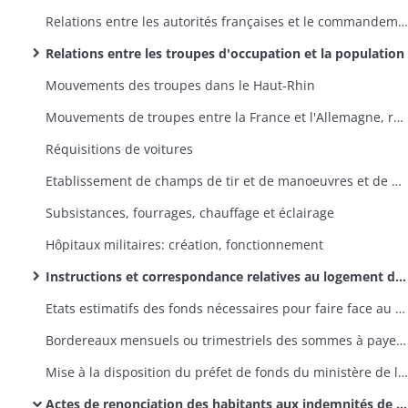
Relations entre les autorités françaises et le commandement des troupes autrichiennes
Relations entre les troupes d'occupation et la population
Mouvements des troupes dans le Haut-Rhin
Mouvements de troupes entre la France et l'Allemagne, réquisitions de bacs et bateaux, paiement des frais de passage du Rhin
Réquisitions de voitures
Etablissement de champs de tir et de manoeuvres et de manèges
Subsistances, fourrages, chauffage et éclairage
Hôpitaux militaires: création, fonctionnement
Instructions et correspondance relatives au logement des troupes d'occupation, aux moyens de couvrir les dépenses en résultant et à la comptabilité des recettes et dépenses; rapports sur la situation du casernement et celle des fonds affectés aux dépenses de casernement et de logement
Etats estimatifs des fonds nécessaires pour faire face au paiement des indemnités de logement
Bordereaux mensuels ou trimestriels des sommes à payer par le département de la Guerre pour indemnités de logement, correspondance annexe
Mise à la disposition du préfet de fonds du ministère de la Guerre
Actes de renonciation des habitants aux indemnités de logement afin d'affecter ces sommes aux frais de construction et d'entretien des casernes