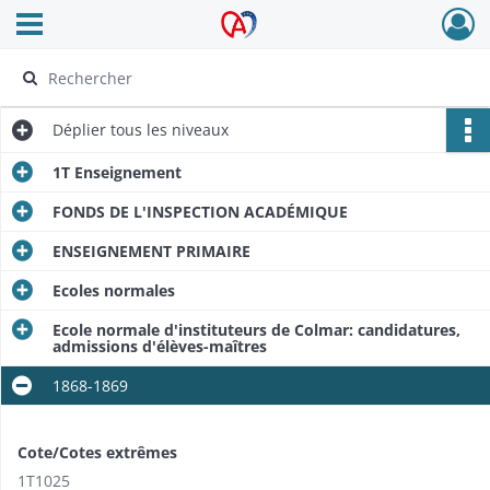
Ouvrir le menu déroulant
Archives Alsace - Colmar
Déplier
tous les niveaux
1T Enseignement
FONDS DE L'INSPECTION ACADÉMIQUE
ENSEIGNEMENT PRIMAIRE
Ecoles normales
Ecole normale d'instituteurs de Colmar: candidatures,
admissions d'élèves-maîtres
1868-1869
Cote/Cotes extrêmes
1T1025