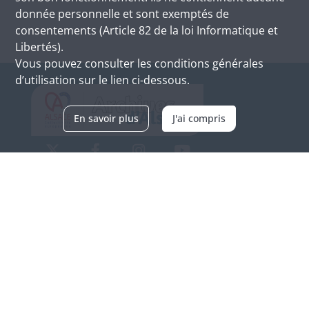
donnée personnelle et sont exemptés de
consentements (Article 82 de la loi Informatique et
Libertés).
Vous pouvez consulter les conditions générales
d’utilisation sur le lien ci-dessous.
En savoir plus
J'ai compris
Archives d'Alsace - Site de Colmar
Bâtiment M / Cité administrative
3, rue Fleischhauer
F-68026 COLMAR
(+33) 3 89 21 97 00
Nous contacter