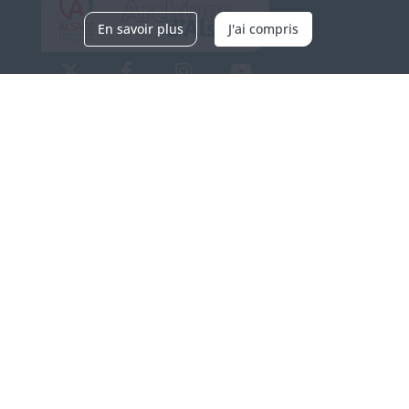
En savoir plus
J'ai compris
Archives d'Alsace - Site de Colmar
Bâtiment M / Cité administrative
3, rue Fleischhauer
F-68026 COLMAR
(+33) 3 89 21 97 00
Nous contacter
Horaires d'ouverture
Du mardi au vendredi
en continu de 9h à 17h