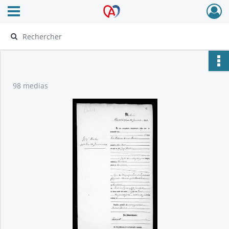
Ouvrir le menu déroulant
Archives Alsace - Colmar
98 medias