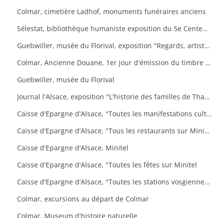
Colmar, cimetière Ladhof, monuments funéraires anciens
Sélestat, bibliothèque humaniste exposition du 5e Centenaire de la mort de Jean Mentel
Guebwiller, musée du Florival, exposition "Regards, artistes connus et méconnus de la collection Pierre et Denise Levy
Colmar, Ancienne Douane, 1er jour d'émission du timbre poste Croix-Rouge
Guebwiller, musée du Florival
Journal l'Alsace, exposition "L'historie des familles de Thann, de sa seigneurie et du baillage de Saint Amarin
Caisse d'Epargne d'Alsace, "Toutes les manifestations culturelles sur Minitel
Caisse d'Epargne d'Alsace, "Tous les restaurants sur Minitel
Caisse d'Epargne d'Alsace, Minitel
Caisse d'Epargne d'Alsace, "Toutes les fêtes sur Minitel
Caisse d'Epargne d'Alsace, "Toutes les stations vosgiennes sur Minitel
Colmar, excursions au départ de Colmar
Colmar, Museum d'histoire naturelle