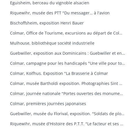
Eguisheim, berceau du vignoble alsacien
Riquewihr, musée des PTT "Du messager… à l'avion
Bischoffsheim, exposition Henri Bauer
Colmar, Office de Tourisme, excursions au départ de Colmar
Mulhouse, bibliothèque société industrielle
Guebwiller, exposition aux Dominicains : Guebwiller et environs
Colmar, campagne pour les handicapés "Une ville pour tous
Colmar, Koïfhus. Exposition "La Brasserie à Colmar
Colmar, musée Bartholdi exposition. Photographies Sint Niklaas
Colmar, journée nationale "Portes ouvertes des monuments historiques" (organisée par l'AREHC et le lycée Bartholdi)
Colmar, premières journées japonaises
Guebwiller, musée du Florival, exposition. "Soldats de plomb
Riquewihr, musée d'Histoire des P.T.T. "Le facteur et ses métamorphoses