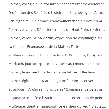
Colmar, collégiale Saint-Martin : concert Brahms-Bauckner
Fédération des Sociétés d'histoire et d'archéologie d'Alsace : les monuments ruraux d'Alsace
Schiltigheim : 1 biennale Franco-Allemande du livre en Alsace
Colmar, Archives Départementales du Haut-Rhin, conférence : Yves Bisch "Cet homme à surveiller
Colmar, cercle Saint-Martin, exposition de coquillages du monde
La fête de l'Ecomusée et de la Maison Forte
Mulhouse, musée des Beaux-Arts. F. Bruetschy, D. Dyminski, C. Gebhardt, B. Latuner, J.F. Nourisson, J.-C. Wallios
Marbach, journée "portes ouvertes" aux monuments historiques
Colmar, le musée Unterlinden enrichit ses collections
Colmar, église Saint-Mathieu, journée "portes ouvertes
Strasbourg, Archives municipales "Connaissance de Strasbourg
Riquewihr, musée d'histoire des P.T.T. exposition de peintures sous-verre
Mulhouse, théâtre municipal "Le Gardien du Feu", 3 actes et 4 tableaux d'après le roman d'Anatole le Braz