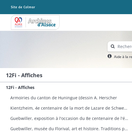
Archives Alsace - Colmar
Aide à la 
12Fi - Affiches
12Fi - Affiches
Armoiries du canton de Huningue (dessin A. Herscher
Kientzheim, 4e centenaire de la mort de Lazare de Schwendi
Guebwiller, exposition à l'occasion du 8e centenaire de l'église Saint-Léger
Guebwiller, musée du Florival, art et histoire. Traditions populaires céramiques de Théodore Deck