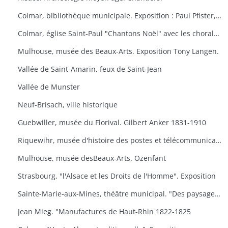
Colmar, bibliothèque municipale. Exposition : Paul Pfister, ex-libris e travaux littéraires.
Colmar, église Saint-Paul "Chantons Noël" avec les chorales "A Cœur Joie" de Colmar, la cantilene, la chanterie de l'école nationale de musique et les chorales scolaires d'Ingersheim.
Mulhouse, musée des Beaux-Arts. Exposition Tony Langen.
Vallée de Saint-Amarin, feux de Saint-Jean
Vallée de Munster
Neuf-Brisach, ville historique
Guebwiller, musée du Florival. Gilbert Anker 1831-1910
Riquewihr, musée d'histoire des postes et télécommunications, dernières acquisitions
Mulhouse, musée desBeaux-Arts. Ozenfant
Strasbourg, "l'Alsace et les Droits de l'Homme". Exposition
Sainte-Marie-aux-Mines, théâtre municipal. "Des paysages, des hommes, des traditions
Jean Mieg. "Manufactures de Haut-Rhin 1822-1825