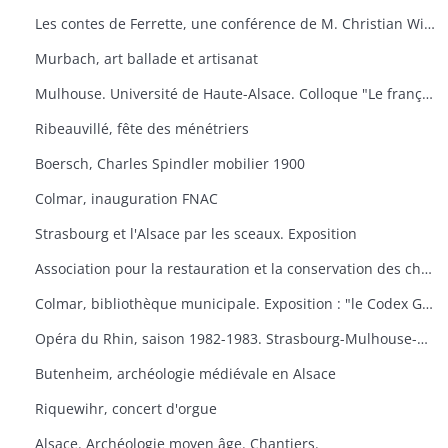
Les contes de Ferrette, une conférence de M. Christian Wilsdorf.
Murbach, art ballade et artisanat
Mulhouse. Université de Haute-Alsace. Colloque "Le français en Alsace
Ribeauvillé, fête des ménétriers
Boersch, Charles Spindler mobilier 1900
Colmar, inauguration FNAC
Strasbourg et l'Alsace par les sceaux. Exposition
Association pour la restauration et la conservation des châteaux du canton de Wintzenheim. "Portes ouvertes au Plixbourg
Colmar, bibliothèque municipale. Exposition : "le Codex Guta Sintram et le monde des couvents de Marbach et de Schwartzenthann
Opéra du Rhin, saison 1982-1983. Strasbourg-Mulhouse-Colmar
Butenheim, archéologie médiévale en Alsace
Riquewihr, concert d'orgue
Alsace. Archéologie moyen âge. Chantiers.