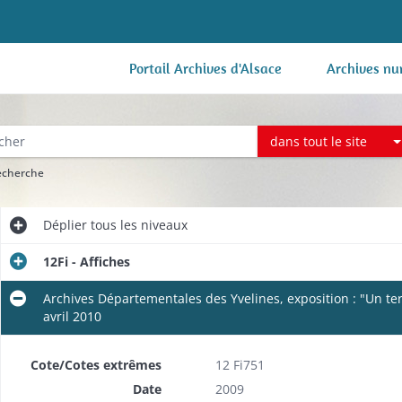
Portail Archives d'Alsace
Archives nu
dans tout le site
recherche
Déplier
tous les niveaux
12Fi - Affiches
Archives Départementales des Yvelines, exposition : "Un ter
avril 2010
Cote/Cotes extrêmes
12 Fi751
Date
2009