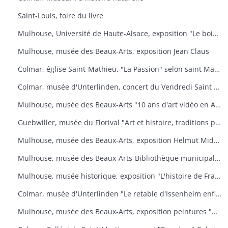
Saint-Louis, foire du livre
Mulhouse, Université de Haute-Alsace, exposition "Le bois, un art de vivre
Mulhouse, musée des Beaux-Arts, exposition Jean Claus
Colmar, église Saint-Mathieu, "La Passion" selon saint Matthieu
Colmar, musée d'Unterlinden, concert du Vendredi Saint "La Passion selon saint Jean
Mulhouse, musée des Beaux-Arts "10 ans d'art vidéo en Allemagne, 1976-1986
Guebwiller, musée du Florival "Art et histoire, traditions populaires céramiques" de Théodore Deck
Mulhouse, musée des Beaux-Arts, exposition Helmut Middendorf
Mulhouse, musée des Beaux-Arts-Bibliothèque municipale "Danses macabres de Dürer à Dali" Collection de l'Université de Düsseldorf "L'homme et la mort
Mulhouse, musée historique, exposition "L'histoire de France illustrée
Colmar, musée d'Unterlinden "Le retable d'Issenheim enfin complet
Mulhouse, musée des Beaux-Arts, exposition peintures "Aime-moi