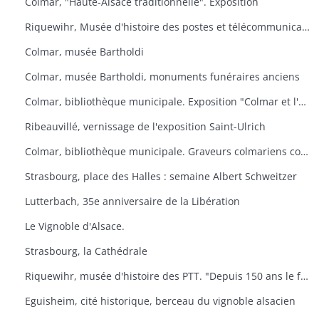
Colmar, "Haute-Alsace traditionnelle". Exposition
Riquewihr, Musée d'histoire des postes et télécommunications. "Facteur ? L'Europe s'il-vous-plaît
Colmar, musée Bartholdi
Colmar, musée Bartholdi, monuments funéraires anciens
Colmar, bibliothèque municipale. Exposition "Colmar et l'Ex-lbiris
Ribeauvillé, vernissage de l'exposition Saint-Ulrich
Colmar, bibliothèque municipale. Graveurs colmariens contemporains
Strasbourg, place des Halles : semaine Albert Schweitzer
Lutterbach, 35e anniversaire de la Libération
Le Vignoble d'Alsace.
Strasbourg, la Cathédrale
Riquewihr, musée d'histoire des PTT. "Depuis 150 ans le facteur de campagne
Eguisheim, cité historique, berceau du vignoble alsacien