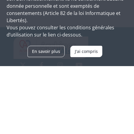
donnée personnelle et sont exemptés de
consentements (Article 82 de la loi Informatique et
Libertés).
Vous pouvez consulter les conditions générales
d’utilisation sur le lien ci-dessous.
En savoir plus
J'ai compris
Archives d'Alsace - Site de Colmar
Bâtiment M / Cité administrative
3, rue Fleischhauer
F-68026 COLMAR
(+33) 3 89 21 97 00
Nous contacter