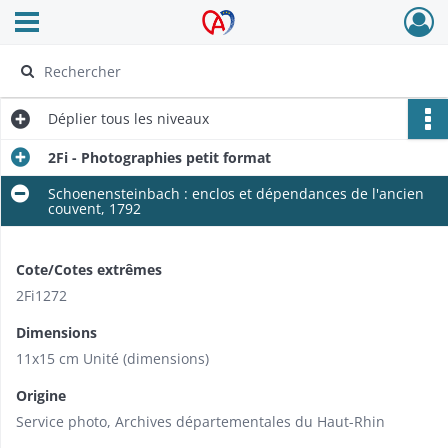
Ouvrir le menu déroulant
Archives Alsace - Colmar
Déplier
tous les niveaux
2Fi - Photographies petit format
Schoenensteinbach : enclos et dépendances de l'ancien
couvent, 1792
Cote/Cotes extrêmes
2Fi1272
Dimensions
11x15 cm Unité (dimensions)
Origine
Service photo, Archives départementales du Haut-Rhin