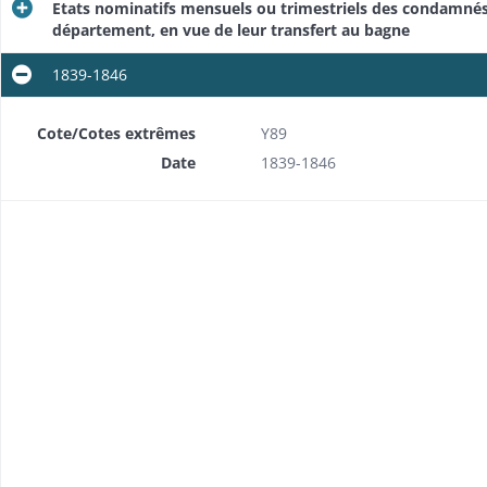
Etats nominatifs mensuels ou trimestriels des condamnés 
département, en vue de leur transfert au bagne
1839-1846
Cote/Cotes extrêmes
Y89
Date
1839-1846
Détenus pour dettes: enquêtes sur les détenus par suite de contrainte par corps (pour dettes envers l'Etat ou des particuliers, ou à la requête d'administrations financières), amnisties
lulaires
Transfert à leur destination de condamnés à la déportation et au bannissement
au bagne