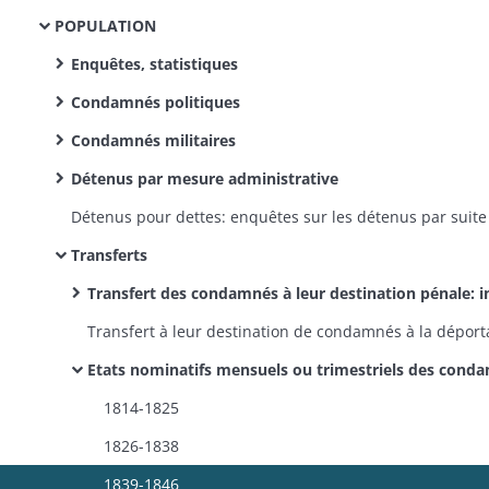
POPULATION
Enquêtes, statistiques
Condamnés politiques
Condamnés militaires
Détenus par mesure administrative
Transferts
Transfert des condamnés à leur destination pénale: instructions ministérielles et directives préfectorales, organisation d'un service de transport par voitures cel
Etats nominatifs mensuels ou trimestriels des condamnés aux travaux forcés qui existent dans les prisons du département, en vue de leur transfert 
1814-1825
1826-1838
1839-1846