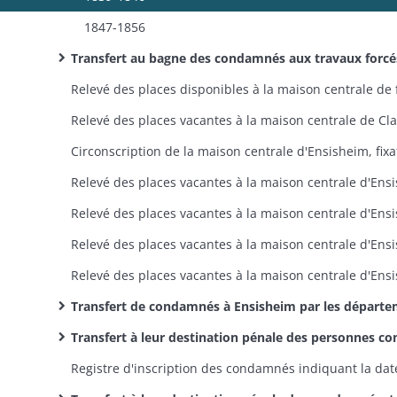
1847-1856
Transfert au bagne des condamnés aux travaux forcés: transfert à Dijon pour être attachés à une chaîne en partance pour l
Transfert de condamnés à Ensisheim par les départements de la circonscription et par d'autres, interruptions momentanées des transferts par manque place, accélération de transferts dans l'intérêt du travail de
Transfert à leur destination pénale des personnes condamnées par les tribunaux haut-rhinois (en première instance ou en a