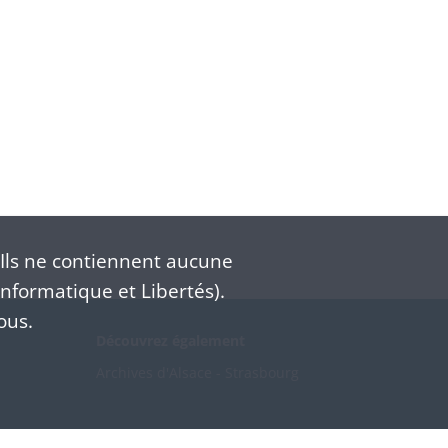
Ils ne contiennent aucune
nformatique et Libertés).
ous.
Découvrez également
Archives d'Alsace - Strasbourg