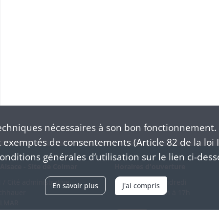
chniques nécessaires à son bon fonctionnement. 
exemptés de consentements (Article 82 de la loi I
nditions générales d’utilisation sur le lien ci-dess
Alsace - Site de Colmar
Horaires d'ouverture
/ Cité administrative
Du mardi au vendredi
En savoir plus
J'ai compris
schhauer
en continu de 9h à 17h
OLMAR
89 21 97 00