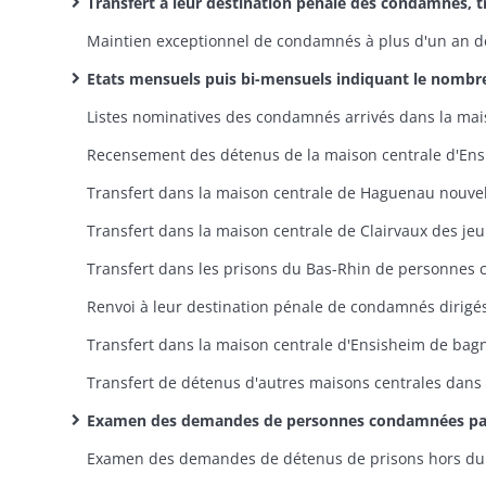
Transfert à leur destination pénale des condamnés, transportés et jeunes détenus, transfert à la frontière des étrangers e
Etats mensuels puis bi-mensuels indiquant le nombre de détenus et le mouvement de la population des prisons départementales ainsi que le nom des condamnés à plus d'un an puis de six mois de prison prêts à être 
Examen des demandes de personnes condamnées par les tribunaux haut-rhinois à moins d'un an et un jour de prison à purger leur peine dans la prison de leu