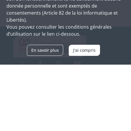
donnée personnelle et sont exemptés de
consentements (Article 82 de la loi Informatique et
Libertés).
Vous pouvez consulter les conditions générales
d’utilisation sur le lien ci-dessous.
En savoir plus
J'ai compris
Archives d'Alsace - Site de Colmar
Bâtiment M / Cité administrative
3, rue Fleischhauer
F-68026 COLMAR
(+33) 3 89 21 97 00
Nous contacter