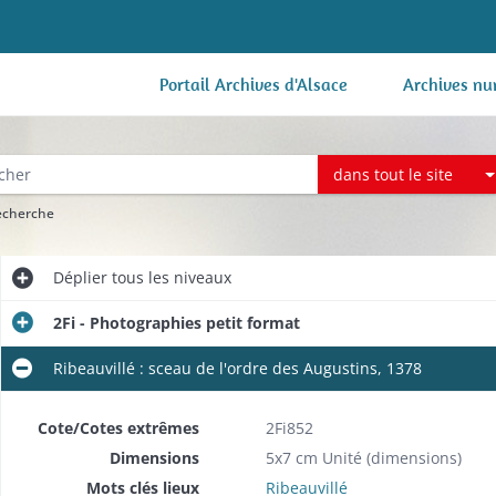
Portail Archives d'Alsace
Archives nu
dans tout le site
recherche
Déplier
tous les niveaux
2Fi - Photographies petit format
Ribeauvillé : sceau de l'ordre des Augustins, 1378
Cote/Cotes extrêmes
2Fi852
Dimensions
5x7 cm Unité (dimensions)
Mots clés lieux
Ribeauvillé