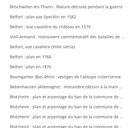
Bitschwiller-les-Thann : filature détruite pendant la guerre
Belfort : plan par Specklin en 1582
Belfort : vue cavalière du château en 1579
Vieil-Armand : monument commémoratif des batailles de la 1ère guerre mondiale
Belfort, vue cavalière (XVIIe siècle)
Belfort : plan en 1768
Belfort : plan en 1870
Baumgarten (Bas-Rhin) : vestiges de l'abbaye cistercienne
Bebenhausen (Allemagne) : monastère (dessin à la main de 1683)
Blotzheim : plan et arpentage du ban de la commune de Blotzheim (plan dressé sur ordre de l'intendant vers 1765)
Blotzheim : plan et arpentage du ban de la commune de Blotzheim (plan dressé sur ordre de l'intendant vers 1765)
Blotzheim : plan et arpentage du ban de la commune de Blotzheim (plan dressé sur ordre de l'intendant vers 1765)
Blotzheim : plan et arpentage du ban de la commune de Blotzheim (plan dressé sur ordre de l'intendant vers 1765)