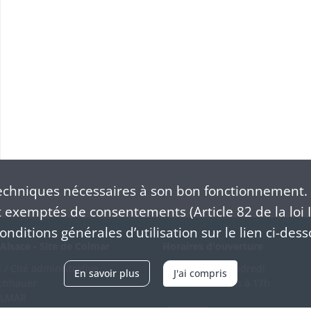
chniques nécessaires à son bon fonctionnement. 
exemptés de consentements (Article 82 de la loi I
nditions générales d’utilisation sur le lien ci-dess
Alsace - Site de Colmar
Horaires d'ouverture
/ Cité administrative
Du mardi au vendredi
En savoir plus
J'ai compris
schhauer
en continu de 9h à 17h
OLMAR