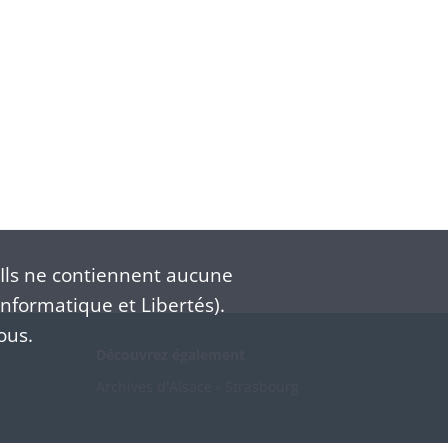
Ils ne contiennent aucune
nformatique et Libertés).
ous.
Découvrez également
Archives d'Alsace - Strasbourg