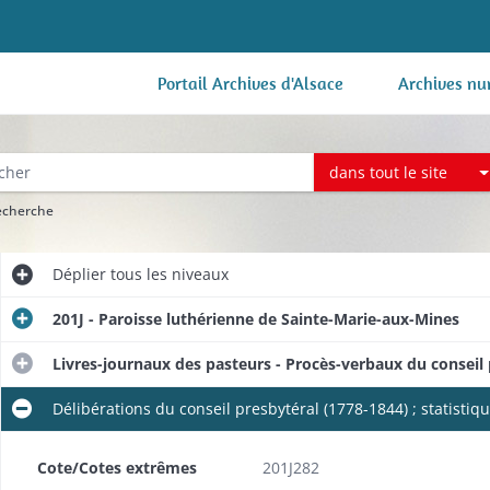
Portail Archives d'Alsace
Archives nu
dans tout le site
recherche
Déplier
tous les niveaux
201J - Paroisse luthérienne de Sainte-Marie-aux-Mines
Livres-journaux des pasteurs - Procès-verbaux du conseil 
Délibérations du conseil presbytéral (1778-1844) ; statistiq
Cote/Cotes extrêmes
201J282