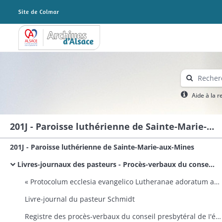
Archives Alsace - Colmar
Aide à la 
201J - Paroisse luthérienne de Sainte-Marie-aux-Mines
201J - Paroisse luthérienne de Sainte-Marie-aux-Mines
Livres-journaux des pasteurs - Procès-verbaux du conseil presbytéral
« Protocolum ecclesia evangelico Lutheranae adoratum ad usus ecclesiae in Valle Beate Mariae a Johann Francisco Goldmann, ab Enkirch ad Mosellan pro tempore pastore »
Livre-journal du pasteur Schmidt
Registre des procès-verbaux du conseil presbytéral de I'église protestante, confession d'Augsbourg, à Sainte-Marie-aux-Mines