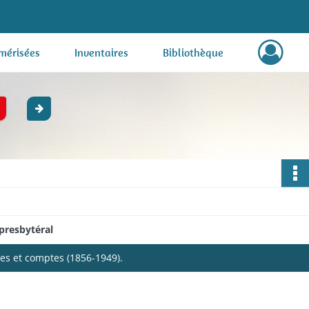
mérisées
Inventaires
Bibliothèque
presbytéral
ues et comptes (1856-1949).