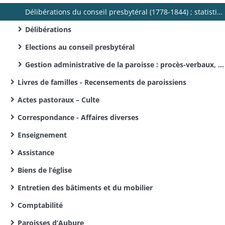
Délibérations du conseil presbytéral (1778-1844) ; statistiques et comptes (1856-1949).
Délibérations
Elections au conseil presbytéral
Gestion administrative de la paroisse : procès-verbaux, correspondance, listes de souscriptions, …
Livres de familles - Recensements de paroissiens
Actes pastoraux – Culte
Correspondance - Affaires diverses
Enseignement
Assistance
Biens de l’église
Entretien des bâtiments et du mobilier
Comptabilité
Paroisses d’Aubure