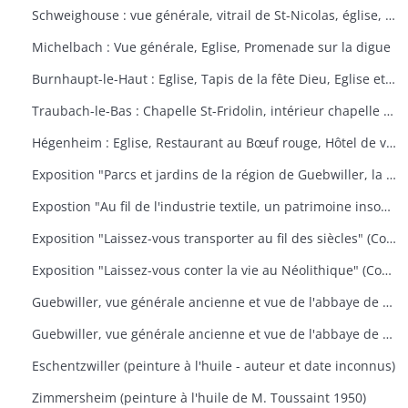
Schweighouse : vue générale, vitrail de St-Nicolas, église, la Doller
Michelbach : Vue générale, Eglise, Promenade sur la digue
Burnhaupt-le-Haut : Eglise, Tapis de la fête Dieu, Eglise et école, Office de la fête Dieu
Traubach-le-Bas : Chapelle St-Fridolin, intérieur chapelle et tableau, Ecole, rue principale
Hégenheim : Eglise, Restaurant au Bœuf rouge, Hôtel de ville, décors floraux
Exposition "Parcs et jardins de la région de Guebwiller, la culture d'un patrimoine florissant" (Communauté de Communes de la Région de Guebwiller, du 15 octobre 2010 au 31 janvier 2011)
Expostion "Au fil de l'industrie textile, un patrimoine insoupçonné" (Communauté de Communes de la Région de Guebwiller, du 11 septembre au 30 octobre 2009)
Exposition "Laissez-vous transporter au fil des siècles" (Communauté de Communes de la Région de Guebwiller, du 26 octobre 2012 au 19 janvier 2013)
Exposition "Laissez-vous conter la vie au Néolithique" (Communauté de Communes de la Région de Guebwiller, du 14 octobre 2011 au 26 janvier 2012)
Guebwiller, vue générale ancienne et vue de l'abbaye de Murbach.
Guebwiller, vue générale ancienne et vue de l'abbaye de Murbach.
Eschentzwiller (peinture à l'huile - auteur et date inconnus)
Zimmersheim (peinture à l'huile de M. Toussaint 1950)