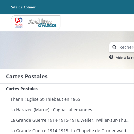
Archives Alsace - Colmar
Aide à la 
Cartes Postales
Cartes Postales
Thann : Eglise St-Thiébaut en 1865
La Harazée (Marne) : Cagnas allemandes
La Grande Guerre 1914-1915-1916.Weiler. [Willer-sur-Thur] : vue générale
La Grande Guerre 1914-1915. La Chapelle de Grunenwald près de Uderdersept habillés en soldat tenant un fusil. Dessin par Delalain.