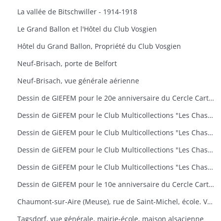
La vallée de Bitschwiller - 1914-1918
Le Grand Ballon et l'Hôtel du Club Vosgien
Hôtel du Grand Ballon, Propriété du Club Vosgien
Neuf-Brisach, porte de Belfort
Neuf-Brisach, vue générale aérienne
Dessin de GIEFEM pour le 20e anniversaire du Cercle Cartophile de Thann et de la Vallée de la Thur. 25-26 novembre 2006. carte n° 17
Dessin de GiEFEM pour le Club Multicollections "Les Chasseurs d'Images", Mulhouse. Carte n° 19 : "50 ans de carnaval à Mulhouse
Dessin de GiEFEM pour le Club Multicollections "Les Chasseurs d'Images", Mulhouse. Carte n° 20 : "L'univers de Tintin
Dessin de GiEFEM pour le Club Multicollections "Les Chasseurs d'Images", Mulhouse. Carte n° 17 : "Nounours a Cent ans
Dessin de GiEFEM pour le Club Multicollections "Les Chasseurs d'Images". Mulhouse. Carte n° 15
Dessin de GIEFEM pour le 10e anniversaire du Cercle Cartophile de Thann et de la Vallée de la Thur. Novembre 1997
Chaumont-sur-Aire (Meuse), rue de Saint-Michel, école. Vue d'une carte postale pour l'exposition de cartes postales anciennes (11 octobre 2009)
Tagsdorf, vue générale, mairie-école, maison alsacienne