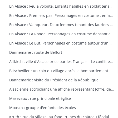
En Alsace : Feu à volonté. Enfants habillés en soldat tenant un fusil. Dessin par Delalain.
En Alsace : Premiers pas. Personnages en costume : enfant allant vers le drapeau français. Dessin par Delalain.
En Alsace : Vainqueur. Deux femmes tenant des lauriers et un homme en costume. Dessin par Delalain.
En Alsace : La Ronde. Personnages en costume dansant autour du drapeau français. Dessin par Delalain.
En Alsace : Le But. Personnages en costume autour d'un drapeau français. Dessin par Delalain
Dannemarie : route de Belfort
Altkirch : ville d'Alsace prise par les Français - Le conflit européen en 1914
Bitschwiller : un coin du village après le bombardement
Dannemarie : visite du Président de la République
Alsacienne accrochant une affiche représentant Joffre, dessin de Th. CROY
Masevaux : rue principale et église
Moosch : groupe d'enfants des écoles
Kruth : rue du village, au fond, ruines du château féodal de Wildenstein