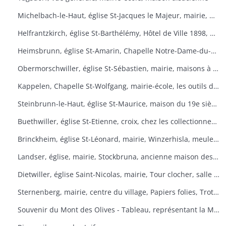
Michelbach-le-Haut, église St-Jacques le Majeur, mairie, maison 1832, fontaine, fête du pain
Helfrantzkirch, église St-Barthélémy, Hôtel de Ville 1898, maison alsacienne
Heimsbrunn, église St-Amarin, Chapelle Notre-Dame-du-Chêne, Maison Ste-Anne, mairie
Obermorschwiller, église St-Sébastien, mairie, maisons à colombages
Kappelen, Chapelle St-Wolfgang, mairie-école, les outils d'antan, chez le collectionneur de tracteurs
Steinbrunn-le-Haut, église St-Maurice, maison du 19e siècle, vue générale
Buethwiller, église St-Etienne, croix, chez les collectionneurs
Brinckheim, église St-Léonard, mairie, Winzerhisla, meule 1597, moulin
Landser, église, mairie, Stockbruna, ancienne maison des sœurs, Monastère St-Alphonse
Dietwiller, église Saint-Nicolas, mairie, Tour clocher, salle des fêtes
Sternenberg, mairie, centre du village, Papiers folies, Trotta Hisla
Souvenir du Mont des Olives - Tableau, représentant la Mort, à l'entrée du dortoir peint par Père M. Joseph (Baron de Géramb, général autrichien, mort en 1848 comme procurateur des Trappistes).