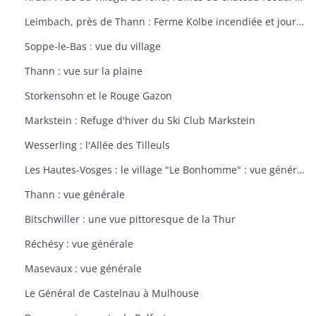
Leimbach, près de Thann : Ferme Kolbe incendiée et journellement bombardée avec les dépendances en ruines
Soppe-le-Bas : vue du village
Thann : vue sur la plaine
Storkensohn et le Rouge Gazon
Markstein : Refuge d'hiver du Ski Club Markstein
Wesserling : l'Allée des Tilleuls
Les Hautes-Vosges : le village "Le Bonhomme" : vue générale
Thann : vue générale
Bitschwiller : une vue pittoresque de la Thur
Réchésy : vue générale
Masevaux : vue générale
Le Général de Castelnau à Mulhouse