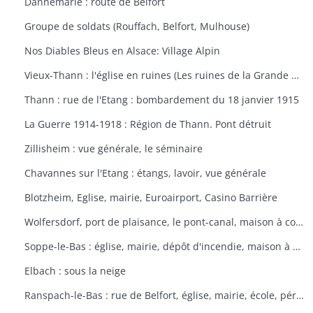
Dannemarie : route de Belfort
Groupe de soldats (Rouffach, Belfort, Mulhouse)
Nos Diables Bleus en Alsace: Village Alpin
Vieux-Thann : l'église en ruines (Les ruines de la Grande Guerre)
Thann : rue de l'Etang : bombardement du 18 janvier 1915
La Guerre 1914-1918 : Région de Thann. Pont détruit
Zillisheim : vue générale, le séminaire
Chavannes sur l'Etang : étangs, lavoir, vue générale
Blotzheim, Eglise, mairie, Euroairport, Casino Barrière
Wolfersdorf, port de plaisance, le pont-canal, maison à colombages
Soppe-le-Bas : église, mairie, dépôt d'incendie, maison à colombages
Elbach : sous la neige
Ranspach-le-Bas : rue de Belfort, église, mairie, école, périscolaire, platanes plantés sous Napoléon