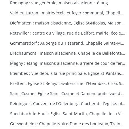
Romagny : vue générale, maison alsacienne, étang
Valdieu Lutran : mairie-école et foyer communal, Chapelle Notre Dame de la Pitié, calvaire, échelle d'écluses sens Valdieu-Retzwiller
Diefmatten : maison alsacienne, Eglise St-Nicolas, Maison natale Barthélémy Gross
Retzwiller : centre du village, rue de Belfort, mairie, école, décors floraux
Gommersdorf : Auberge du Tisserand, Chapelle Sainte-Marguerite, Calvaire rue des Tilleuls
Bréchaumont : maison alsacienne, Chapelle de Bellefontaine, rue de l'église, M.A.R.P.A. (Maison d'accueil rurale pour personne âgées)
Magny : étang, maisons alsacienne, arrière de cour de ferme
Eteimbes : vue depuis la rue principale, Eglise St-Pantale, maison alsacienne
Bretten : Eglise St-Rémy, cavaliers rue d'Eteimbes, Croix St-Eloi
Saint-Cosme : Eglise Saint-Cosme et Damien, puits, vue d'ensemble, ancien presbytère, mairie
Reiningue : Couvent de l'Oelenberg, Clocher de l'église, plan d'eau, cour de ferme
Spechbach-le-Haut : Eglise Saint-Martin, Chapelle de la Vierge, Christ du dimanche des rameaux sur l'âne, Vierge de la Pitié
Guewenheim : Chapelle Notre-Dame des bouleaux, Train de la Doller, lavoir, pierre borne, mur cimetière, Calvaire 1857 avec décorations florales