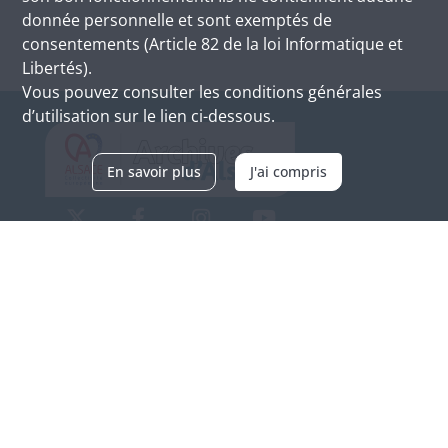
donnée personnelle et sont exemptés de
consentements (Article 82 de la loi Informatique et
Libertés).
Vous pouvez consulter les conditions générales
d’utilisation sur le lien ci-dessous.
En savoir plus
J'ai compris
Archives d'Alsace - Site de Colmar
Bâtiment M / Cité administrative
3, rue Fleischhauer
F-68026 COLMAR
(+33) 3 89 21 97 00
Nous contacter