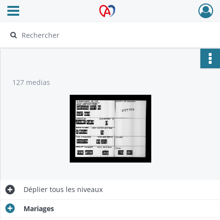
Ouvrir le menu déroulant
Archives Alsace - Colmar
127 medias
Déplier
tous les niveaux
Mariages