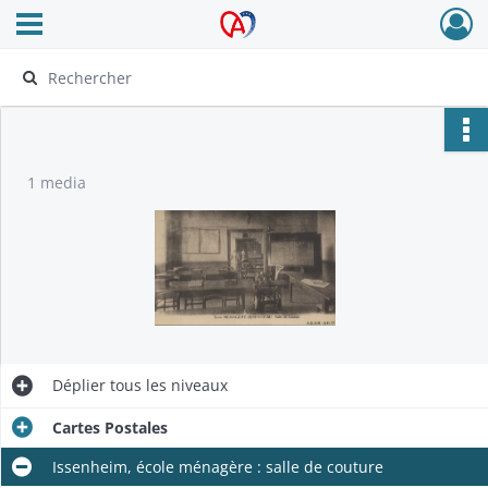
Ouvrir le menu déroulant
Archives Alsace - Colmar
1 media
Déplier
tous les niveaux
Cartes Postales
Issenheim, école ménagère : salle de couture