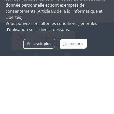
donnée personnelle et sont exemptés de
consentements (Article 82 de la loi Informatique et
Libertés).
Vous pouvez consulter les conditions générales
d’utilisation sur le lien ci-dessous.
En savoir plus
J'ai compris
Archives d'Alsace - Site de Colmar
Bâtiment M / Cité administrative
3, rue Fleischhauer
F-68026 COLMAR
(+33) 3 89 21 97 00
Nous contacter