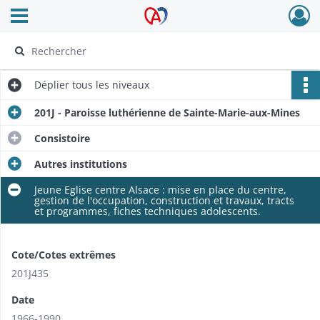
Ouvrir le menu déroulant
Archives Alsace - Colmar
Déplier
tous les niveaux
201J - Paroisse luthérienne de Sainte-Marie-aux-Mines
Consistoire
Autres institutions
Jeune Eglise centre Alsace : mise en place du centre,
gestion de l'occupation, construction et travaux, tracts
et programmes, fiches techniques adolescents.
Cote/Cotes extrêmes
201J435
Date
1966-1990