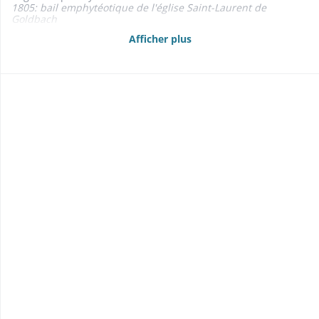
1805: bail emphytéotique de l'église Saint-Laurent de
Goldbach
- Maison commune et d'école 1827-1868
Afficher plus
- Chalet du Gerstacker, indivis entre goldbach et Altenbach
1817-1864
- Fontaines, réservoir d'eau 1819-1867