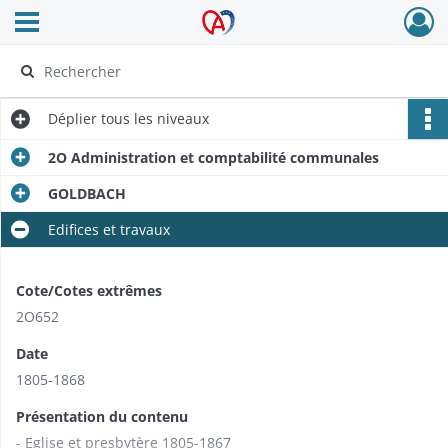
Ouvrir le menu déroulant
Archives Alsace - Colmar
Déplier
tous les niveaux
2O Administration et comptabilité communales
GOLDBACH
Edifices et travaux
Cote/Cotes extrêmes
2O652
Date
1805-1868
Présentation du contenu
- Eglise et presbytère 1805-1867