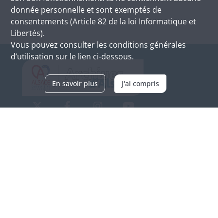
donnée personnelle et sont exemptés de
consentements (Article 82 de la loi Informatique et
Libertés).
Vous pouvez consulter les conditions générales
d’utilisation sur le lien ci-dessous.
En savoir plus
J'ai compris
Archives d'Alsace - Site de Colmar
Bâtiment M / Cité administrative
3, rue Fleischhauer
F-68026 COLMAR
(+33) 3 89 21 97 00
Nous contacter